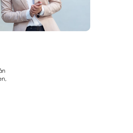
lån
en,