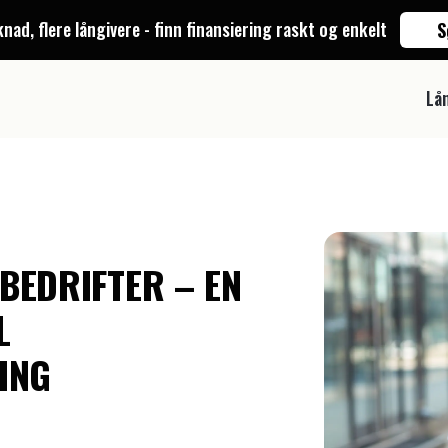
nad, flere långivere
- finn finansiering raskt og enkelt
S
Lå
BEDRIFTER – EN
L
ING