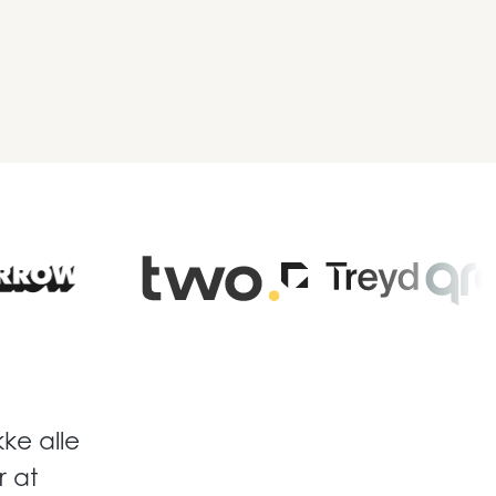
ke alle
r at