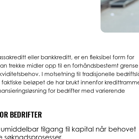
ssakreditt eller bankkreditt, er en fleksibel form for
r kan trekke midler opp til en forhåndsbestemt grense
kviditetsbehov. I motsetning til tradisjonelle bedrifts
t faktiske beløpet de har brukt innenfor kredittramm
nansieringsløsning for bedrifter med varierende
OR BEDRIFTER
 umiddelbar tilgang til kapital når behovet
e søknadsprosesser.