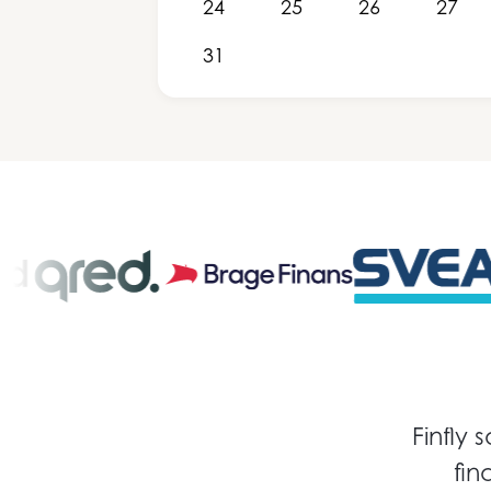
24
25
26
27
31
Finfly
fin