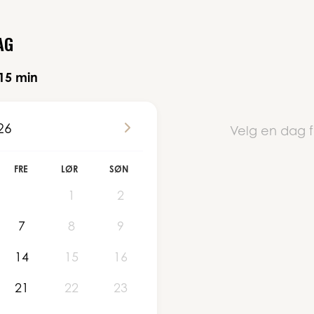
AG
15 min
26
Velg en dag f
FRE
LØR
SØN
1
2
7
8
9
14
15
16
21
22
23