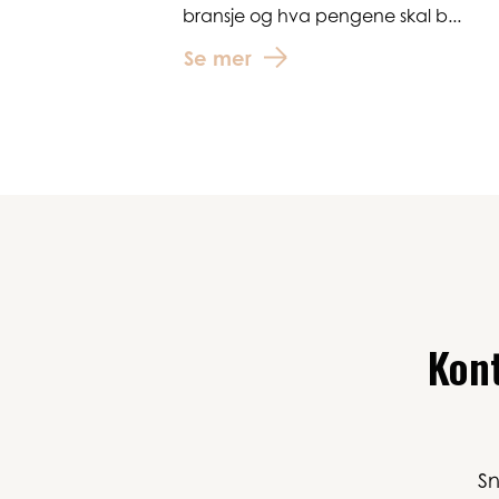
bransje og hva pengene skal b...
Se mer
Kont
Sn