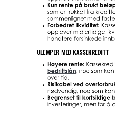
Kun rente på brukt beløp
som er trukket fra kredit
sammenlignet med faste 
Forbedret likviditet:
Kasse
opplever midlertidige likvi
håndtere forsinkede innbe
ULEMPER MED KASSEKREDITT
Høyere rente:
Kassekredit
bedriftslån
, noe som kan g
over tid.
Risikabel ved overforbru
nødvendig, noe som kan før
Begrenset til kortsiktige
investeringer, men for å 