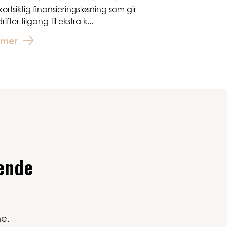
kortsiktig finansieringsløsning som gir
ifter tilgang til ekstra k...
 mer
tende
ne.