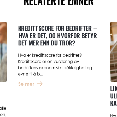
RELATERTE EMNER
KREDITTSCORE FOR BEDRIFTER –
HVA ER DET, OG HVORFOR BETYR
DET MER ENN DU TROR?
Hva er kredittscore for bedrifter?
Kredittscore er en vurdering av
bedriftens økonomiske pålitelighet og
evne til å b...
Se mer
LI
UL
KA
alle
jon,
Hva