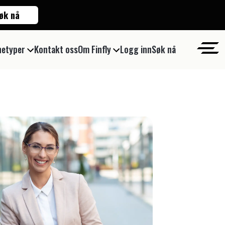
øk nå
netyper
Kontakt oss
Om Finfly
Logg inn
Søk nå