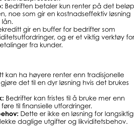
:
Bedriften betaler kun renter på det belø
ten, noe som gir en kostnadseffektiv løsning
lån.
kreditt gir en buffer for bedrifter som
ditetsutfordringer, og er et viktig verktøy fo
talinger fra kunder.
t kan ha høyere renter enn tradisjonelle
jøre det til en dyr løsning hvis det brukes
k:
Bedrifter kan fristes til å bruke mer enn
e til finansielle utfordringer.
 behov:
Dette er ikke en løsning for langsikti
dekke daglige utgifter og likviditetsbehov.