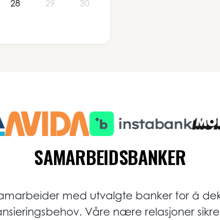
28
29
30
SAMARBEIDSBANKER
 samarbeider med utvalgte banker for å dek
ansieringsbehov. Våre nære relasjoner sikre